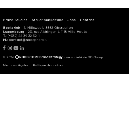
Brand Studies
Atelier publicitaire
Jobs
Contact
Beckerich
- 1, Millewee L-8552 Oberpallen
Luxembourg
- 23, rue Aldringen L-1118 Ville-Haute
T.:
(+352) 26 39 32 32-1
M.:
contact@noosphere.lu
© 2026
NOOSPHERE Brand Strategy
, une société de DG Group
Mentions légales
Politique de cookies