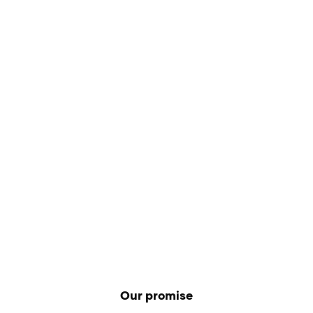
villes du Luxembourg. Invasion de
langues bleues garantie.
Our promise