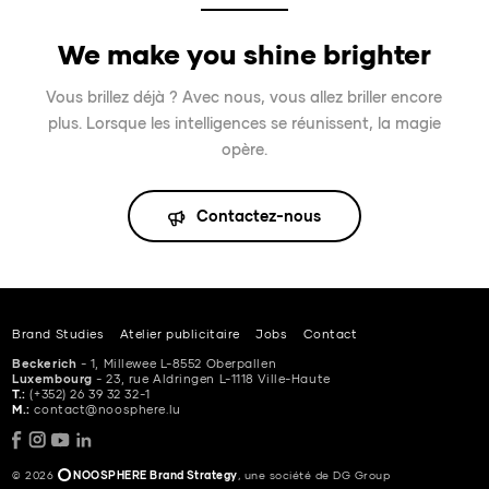
We make you shine brighter
Vous brillez déjà ? Avec nous, vous allez briller encore
plus. Lorsque les intelligences se réunissent, la magie
opère.
Contactez-nous
Brand Studies
Atelier publicitaire
Jobs
Contact
Beckerich
- 1, Millewee L-8552 Oberpallen
Luxembourg
- 23, rue Aldringen L-1118 Ville-Haute
T.:
(+352) 26 39 32 32-1
M.:
contact@noosphere.lu
© 2026
NOOSPHERE Brand Strategy
, une société de DG Group