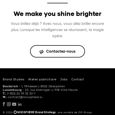
We make you shine brighter
Vous brillez déjà ? Avec nous, vous allez briller encore
plus. Lorsque les intelligences se réunissent, la magie
opère.
Contactez-nous
Brand Studies
Atelier publicitaire
Jobs
Contact
Beckerich
- 1, Millewee L-8552 Oberpallen
Luxembourg
- 23, rue Aldringen L-1118 Ville-Haute
T.:
(+352) 26 39 32 32-1
M.:
contact@noosphere.lu
© 2026
NOOSPHERE Brand Strategy
, une société de DG Group