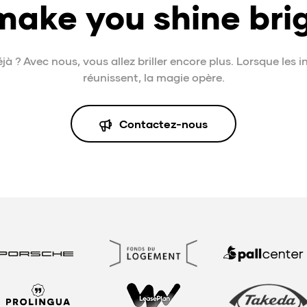
ake you shine bri
éjà ? Avec nous, vous allez briller encore plus. Lorsque les i
réunissent, la magie opère.
Contactez-nous