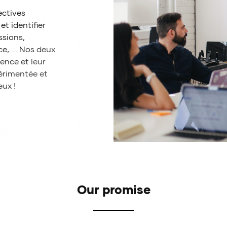
ectives
t identifier
ssions,
e, ... Nos deux
ence et leur
érimentée et
eux !
Our promise