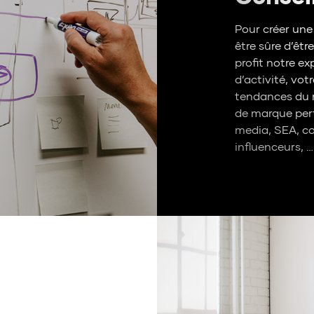
Pour créer un
être sûre d’êt
profit notre e
d’activité, vot
tendances du 
de marque pert
media, SEA, co
influenceurs, …