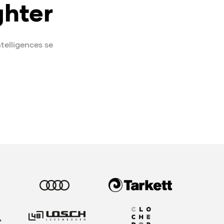
ghter
ntelligences se