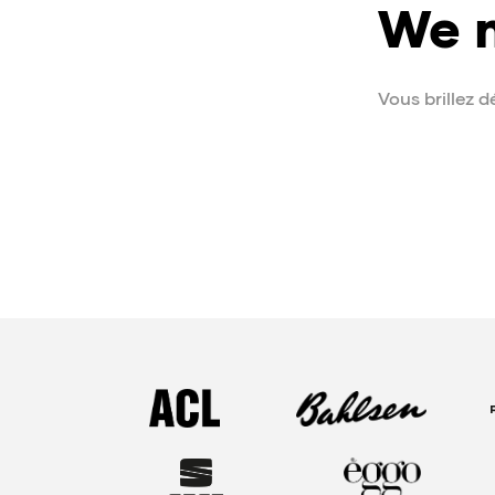
We m
Vous brillez d